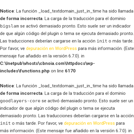
Notice
: La función _load_textdomain_just_in_time ha sido llamada
de forma incorrecta
. La carga de la traducción para el dominio
bigslam
se activó demasiado pronto. Esto suele ser un indicador
de que algún código del plugin o tema se ejecuta demasiado pronto.
Las traducciones deberían cargarse en la acción
init
o más tarde.
Por favor, ve
depuración en WordPress
para más información. (Este
mensaje fue añadido en la versión 6.7.0). in
C:\Inetpub\vhosts\cbnoia.com\httpdocs\wp-
includes\functions.php
on line
6170
Notice
: La función _load_textdomain_just_in_time ha sido llamada
de forma incorrecta
. La carga de la traducción para el dominio
goodlayers-core
se activó demasiado pronto. Esto suele ser un
indicador de que algún código del plugin o tema se ejecuta
demasiado pronto. Las traducciones deberían cargarse en la acción
init
o más tarde. Por favor, ve
depuración en WordPress
para
más información. (Este mensaje fue añadido en la versión 6.7.0). in