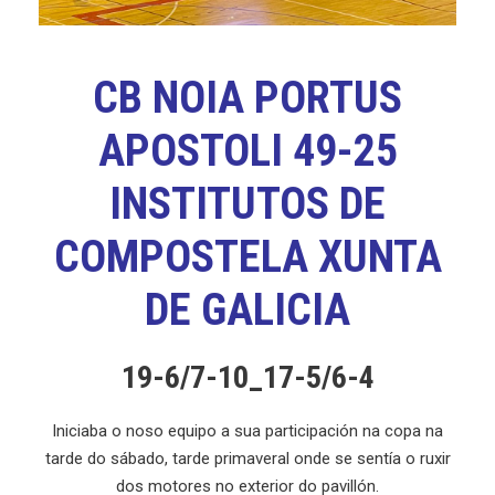
CB NOIA PORTUS
APOSTOLI 49-25
INSTITUTOS DE
COMPOSTELA XUNTA
DE GALICIA
19-6/7-10_17-5/6-4
Iniciaba o noso equipo a sua participación na copa na
tarde do sábado, tarde primaveral onde se sentía o ruxir
dos motores no exterior do pavillón.