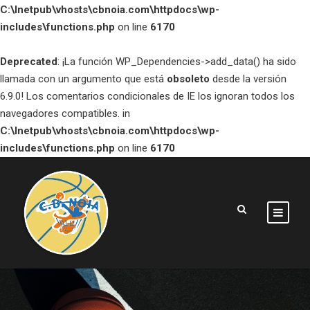
C:\Inetpub\vhosts\cbnoia.com\httpdocs\wp-
includes\functions.php
on line
6170
Deprecated
: ¡La función WP_Dependencies->add_data() ha sido
llamada con un argumento que está
obsoleto
desde la versión
6.9.0! Los comentarios condicionales de IE los ignoran todos los
navegadores compatibles. in
C:\Inetpub\vhosts\cbnoia.com\httpdocs\wp-
includes\functions.php
on line
6170