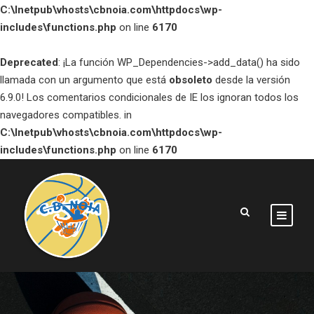
C:\Inetpub\vhosts\cbnoia.com\httpdocs\wp-
includes\functions.php
on line
6170
Deprecated
: ¡La función WP_Dependencies->add_data() ha sido
llamada con un argumento que está
obsoleto
desde la versión
6.9.0! Los comentarios condicionales de IE los ignoran todos los
navegadores compatibles. in
C:\Inetpub\vhosts\cbnoia.com\httpdocs\wp-
includes\functions.php
on line
6170