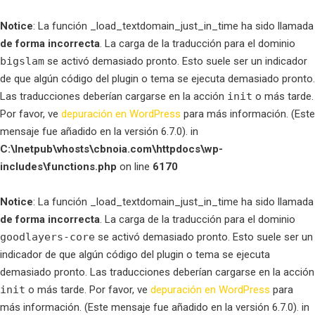
Notice
: La función _load_textdomain_just_in_time ha sido llamada
de forma incorrecta
. La carga de la traducción para el dominio
bigslam
se activó demasiado pronto. Esto suele ser un indicador
de que algún código del plugin o tema se ejecuta demasiado pronto.
Las traducciones deberían cargarse en la acción
init
o más tarde.
Por favor, ve
depuración en WordPress
para más información. (Este
mensaje fue añadido en la versión 6.7.0). in
C:\Inetpub\vhosts\cbnoia.com\httpdocs\wp-
includes\functions.php
on line
6170
Notice
: La función _load_textdomain_just_in_time ha sido llamada
de forma incorrecta
. La carga de la traducción para el dominio
goodlayers-core
se activó demasiado pronto. Esto suele ser un
indicador de que algún código del plugin o tema se ejecuta
demasiado pronto. Las traducciones deberían cargarse en la acción
init
o más tarde. Por favor, ve
depuración en WordPress
para
más información. (Este mensaje fue añadido en la versión 6.7.0). in