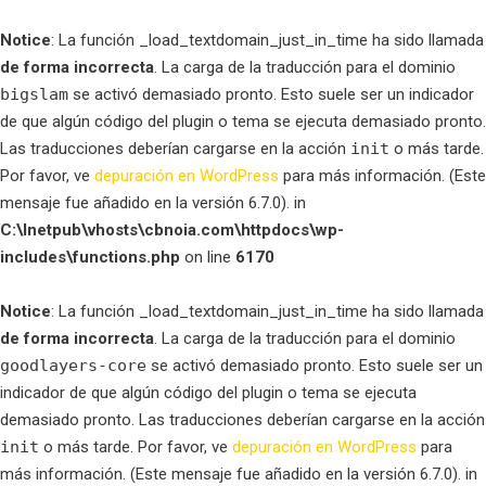
Notice
: La función _load_textdomain_just_in_time ha sido llamada
de forma incorrecta
. La carga de la traducción para el dominio
bigslam
se activó demasiado pronto. Esto suele ser un indicador
de que algún código del plugin o tema se ejecuta demasiado pronto.
Las traducciones deberían cargarse en la acción
init
o más tarde.
Por favor, ve
depuración en WordPress
para más información. (Este
mensaje fue añadido en la versión 6.7.0). in
C:\Inetpub\vhosts\cbnoia.com\httpdocs\wp-
includes\functions.php
on line
6170
Notice
: La función _load_textdomain_just_in_time ha sido llamada
de forma incorrecta
. La carga de la traducción para el dominio
goodlayers-core
se activó demasiado pronto. Esto suele ser un
indicador de que algún código del plugin o tema se ejecuta
demasiado pronto. Las traducciones deberían cargarse en la acción
init
o más tarde. Por favor, ve
depuración en WordPress
para
más información. (Este mensaje fue añadido en la versión 6.7.0). in