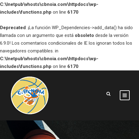
C:\Inetpub\vhosts\cbnoia.com\httpdocs\wp-
includes\functions.php
on line
6170
Deprecated
: ¡La función WP_Dependencies->add_data() ha sido
llamada con un argumento que está
obsoleto
desde la versión
6.9.0! Los comentarios condicionales de IE los ignoran todos los
navegadores compatibles. in
C:\Inetpub\vhosts\cbnoia.com\httpdocs\wp-
includes\functions.php
on line
6170