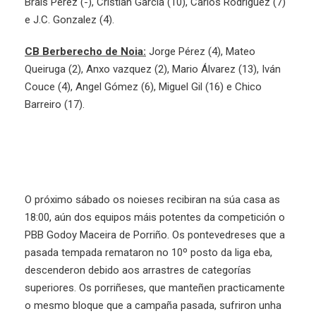
Brais Pérez (-), Cristian Garcia (10), Carlos Rodriguez (7)
e J.C. Gonzalez (4).
CB Berberecho de Noia:
Jorge Pérez (4), Mateo
Queiruga (2), Anxo vazquez (2), Mario Álvarez (13), Iván
Couce (4), Angel Gómez (6), Miguel Gil (16) e Chico
Barreiro (17).
O próximo sábado os noieses recibiran na súa casa as
18:00, aún dos equipos máis potentes da competición o
PBB Godoy Maceira de Porriño. Os pontevedreses que a
pasada tempada remataron no 10º posto da liga eba,
descenderon debido aos arrastres de categorías
superiores. Os porriñeses, que manteñen practicamente
o mesmo bloque que a campaña pasada, sufriron unha