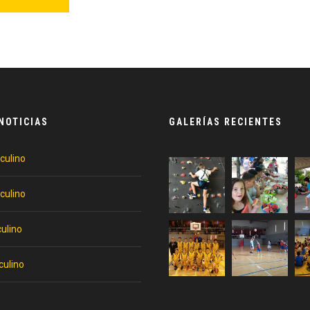
NOTICIAS
GALERÍAS RECIENTES
culino
culino
ulino
culino