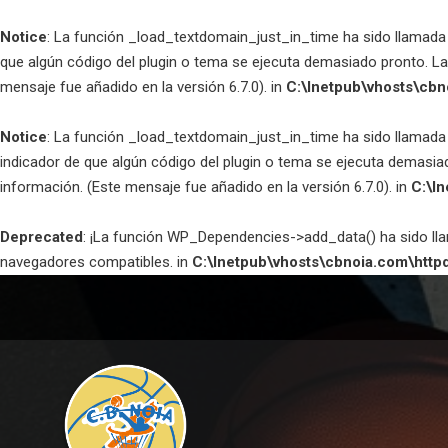
Notice
: La función _load_textdomain_just_in_time ha sido llamad
que algún código del plugin o tema se ejecuta demasiado pronto. L
mensaje fue añadido en la versión 6.7.0). in
C:\Inetpub\vhosts\cbn
Notice
: La función _load_textdomain_just_in_time ha sido llamad
indicador de que algún código del plugin o tema se ejecuta demasia
información. (Este mensaje fue añadido en la versión 6.7.0). in
C:\I
Deprecated
: ¡La función WP_Dependencies->add_data() ha sido l
navegadores compatibles. in
C:\Inetpub\vhosts\cbnoia.com\http