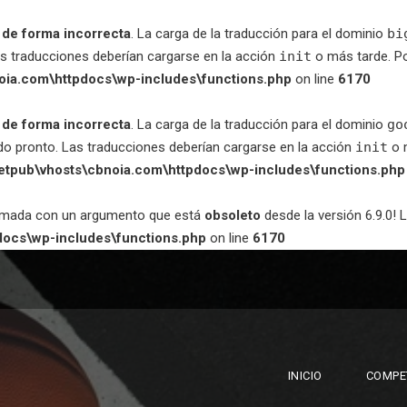
a
de forma incorrecta
. La carga de la traducción para el dominio
bi
as traducciones deberían cargarse en la acción
init
o más tarde. Po
oia.com\httpdocs\wp-includes\functions.php
on line
6170
a
de forma incorrecta
. La carga de la traducción para el dominio
go
do pronto. Las traducciones deberían cargarse en la acción
init
o m
netpub\vhosts\cbnoia.com\httpdocs\wp-includes\functions.php
lamada con un argumento que está
obsoleto
desde la versión 6.9.0! 
docs\wp-includes\functions.php
on line
6170
INICIO
COMPE