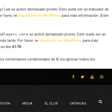
gslam
se activó demasiado pronto. Esto suele ser un indicador de
r favor, ve
depuración en WordPress
para más información. (Este
odlayers-core
se activó demasiado pronto. Esto suele ser un
ás tarde. Por favor, ve
depuración en WordPress
para más
on line
6170
Los comentarios condicionales de IE los ignoran todos los
TICIÓN
MEDIA
EL CLUB
CRÓNICAS