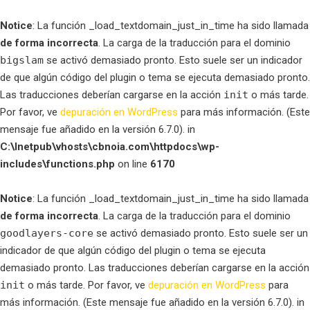
Notice
: La función _load_textdomain_just_in_time ha sido llamada
de forma incorrecta
. La carga de la traducción para el dominio
bigslam
se activó demasiado pronto. Esto suele ser un indicador
de que algún código del plugin o tema se ejecuta demasiado pronto.
Las traducciones deberían cargarse en la acción
init
o más tarde.
Por favor, ve
depuración en WordPress
para más información. (Este
mensaje fue añadido en la versión 6.7.0). in
C:\Inetpub\vhosts\cbnoia.com\httpdocs\wp-
includes\functions.php
on line
6170
Notice
: La función _load_textdomain_just_in_time ha sido llamada
de forma incorrecta
. La carga de la traducción para el dominio
goodlayers-core
se activó demasiado pronto. Esto suele ser un
indicador de que algún código del plugin o tema se ejecuta
demasiado pronto. Las traducciones deberían cargarse en la acción
init
o más tarde. Por favor, ve
depuración en WordPress
para
más información. (Este mensaje fue añadido en la versión 6.7.0). in