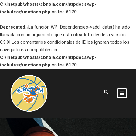
C:\Inetpub\vhosts\cbnoia.com\httpdocs\wp-
includes\functions.php
on line
6170
Deprecated
: ¡La función WP_Dependencies->add_data() ha sido
llamada con un argumento que está
obsoleto
desde la versión
6.9.0! Los comentarios condicionales de IE los ignoran todos los
navegadores compatibles. in
C:\Inetpub\vhosts\cbnoia.com\httpdocs\wp-
includes\functions.php
on line
6170