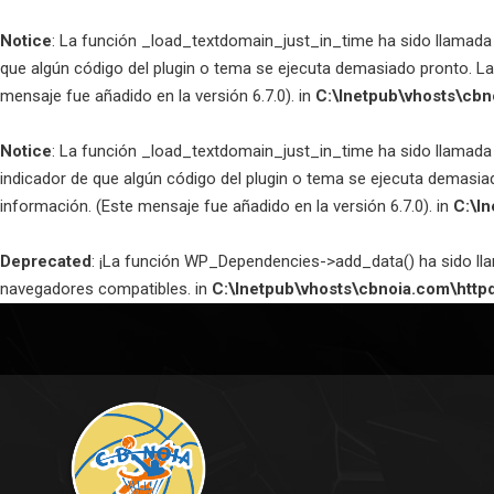
Notice
: La función _load_textdomain_just_in_time ha sido llamad
que algún código del plugin o tema se ejecuta demasiado pronto. L
mensaje fue añadido en la versión 6.7.0). in
C:\Inetpub\vhosts\cbn
Notice
: La función _load_textdomain_just_in_time ha sido llamad
indicador de que algún código del plugin o tema se ejecuta demasia
información. (Este mensaje fue añadido en la versión 6.7.0). in
C:\I
Deprecated
: ¡La función WP_Dependencies->add_data() ha sido l
navegadores compatibles. in
C:\Inetpub\vhosts\cbnoia.com\http