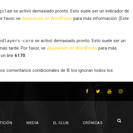
gslam
se activó demasiado pronto. Esto suele ser un indicador de
r favor, ve
depuración en WordPress
para más información. (Este
odlayers-core
se activó demasiado pronto. Esto suele ser un
ás tarde. Por favor, ve
depuración en WordPress
para más
on line
6170
Los comentarios condicionales de IE los ignoran todos los
TICIÓN
MEDIA
EL CLUB
CRÓNICAS