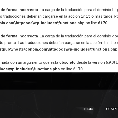
a
de forma incorrecta
. La carga de la traducción para el dominio
bi
as traducciones deberían cargarse en la acción
init
o más tarde. Po
oia.com\httpdocs\wp-includes\functions.php
on line
6170
a
de forma incorrecta
. La carga de la traducción para el dominio
go
do pronto. Las traducciones deberían cargarse en la acción
init
o m
netpub\vhosts\cbnoia.com\httpdocs\wp-includes\functions.php
lamada con un argumento que está
obsoleto
desde la versión 6.9.0! 
docs\wp-includes\functions.php
on line
6170
INICIO
COMPE