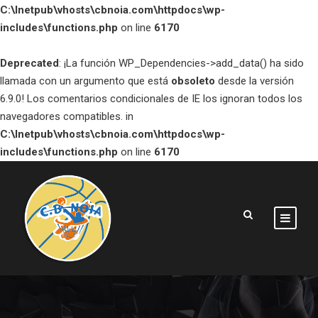
C:\Inetpub\vhosts\cbnoia.com\httpdocs\wp-
includes\functions.php
on line
6170
Deprecated
: ¡La función WP_Dependencies->add_data() ha sido
llamada con un argumento que está
obsoleto
desde la versión
6.9.0! Los comentarios condicionales de IE los ignoran todos los
navegadores compatibles. in
C:\Inetpub\vhosts\cbnoia.com\httpdocs\wp-
includes\functions.php
on line
6170