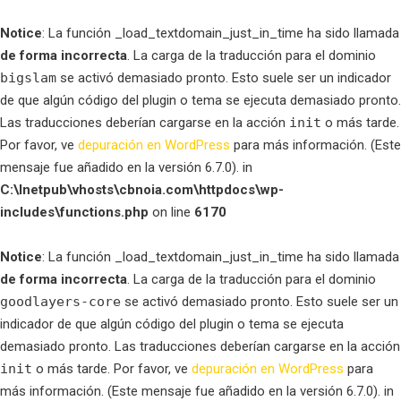
Notice
: La función _load_textdomain_just_in_time ha sido llamada
de forma incorrecta
. La carga de la traducción para el dominio
bigslam
se activó demasiado pronto. Esto suele ser un indicador
de que algún código del plugin o tema se ejecuta demasiado pronto.
Las traducciones deberían cargarse en la acción
init
o más tarde.
Por favor, ve
depuración en WordPress
para más información. (Este
mensaje fue añadido en la versión 6.7.0). in
C:\Inetpub\vhosts\cbnoia.com\httpdocs\wp-
includes\functions.php
on line
6170
Notice
: La función _load_textdomain_just_in_time ha sido llamada
de forma incorrecta
. La carga de la traducción para el dominio
goodlayers-core
se activó demasiado pronto. Esto suele ser un
indicador de que algún código del plugin o tema se ejecuta
demasiado pronto. Las traducciones deberían cargarse en la acción
init
o más tarde. Por favor, ve
depuración en WordPress
para
más información. (Este mensaje fue añadido en la versión 6.7.0). in