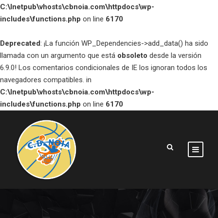
C:\Inetpub\vhosts\cbnoia.com\httpdocs\wp-
includes\functions.php
on line
6170
Deprecated
: ¡La función WP_Dependencies->add_data() ha sido
llamada con un argumento que está
obsoleto
desde la versión
6.9.0! Los comentarios condicionales de IE los ignoran todos los
navegadores compatibles. in
C:\Inetpub\vhosts\cbnoia.com\httpdocs\wp-
includes\functions.php
on line
6170