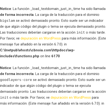
Notice
: La función _load_textdomain_just_in_time ha sido llamada
de forma incorrecta
. La carga de la traducción para el dominio
bigslam
se activó demasiado pronto. Esto suele ser un indicador
de que algún código del plugin o tema se ejecuta demasiado pronto.
Las traducciones deberían cargarse en la acción
init
o más tarde.
Por favor, ve
depuración en WordPress
para más información. (Este
mensaje fue añadido en la versión 6.7.0). in
C:\Inetpub\vhosts\cbnoia.com\httpdocs\wp-
includes\functions.php
on line
6170
Notice
: La función _load_textdomain_just_in_time ha sido llamada
de forma incorrecta
. La carga de la traducción para el dominio
goodlayers-core
se activó demasiado pronto. Esto suele ser un
indicador de que algún código del plugin o tema se ejecuta
demasiado pronto. Las traducciones deberían cargarse en la acción
init
o más tarde. Por favor, ve
depuración en WordPress
para
más información. (Este mensaje fue añadido en la versión 6.7.0). in