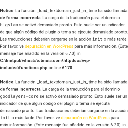
Notice
: La función _load_textdomain_just_in_time ha sido llamada
de forma incorrecta
. La carga de la traducción para el dominio
bigslam
se activó demasiado pronto. Esto suele ser un indicador
de que algún código del plugin o tema se ejecuta demasiado pronto.
Las traducciones deberían cargarse en la acción
init
o más tarde.
Por favor, ve
depuración en WordPress
para más información. (Este
mensaje fue añadido en la versión 6.7.0). in
C:\Inetpub\vhosts\cbnoia.com\httpdocs\wp-
includes\functions.php
on line
6170
Notice
: La función _load_textdomain_just_in_time ha sido llamada
de forma incorrecta
. La carga de la traducción para el dominio
goodlayers-core
se activó demasiado pronto. Esto suele ser un
indicador de que algún código del plugin o tema se ejecuta
demasiado pronto. Las traducciones deberían cargarse en la acción
init
o más tarde. Por favor, ve
depuración en WordPress
para
más información. (Este mensaje fue añadido en la versión 6.7.0). in