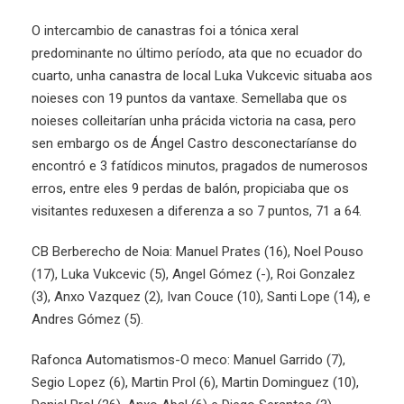
O intercambio de canastras foi a tónica xeral
predominante no último período, ata que no ecuador do
cuarto, unha canastra de local Luka Vukcevic situaba aos
noieses con 19 puntos da vantaxe. Semellaba que os
noieses colleitarían unha prácida victoria na casa, pero
sen embargo os de Ángel Castro desconectaríanse do
encontró e 3 fatídicos minutos, pragados de numerosos
erros, entre eles 9 perdas de balón, propiciaba que os
visitantes reduxesen a diferenza a so 7 puntos, 71 a 64.
CB Berberecho de Noia: Manuel Prates (16), Noel Pouso
(17), Luka Vukcevic (5), Angel Gómez (-), Roi Gonzalez
(3), Anxo Vazquez (2), Ivan Couce (10), Santi Lope (14), e
Andres Gómez (5).
Rafonca Automatismos-O meco: Manuel Garrido (7),
Segio Lopez (6), Martin Prol (6), Martin Dominguez (10),