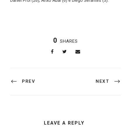
Daniel Prol (26), Anxo Abal (6) e Diego Serantes (3).
0
SHARES
PREV
NEXT
LEAVE A REPLY