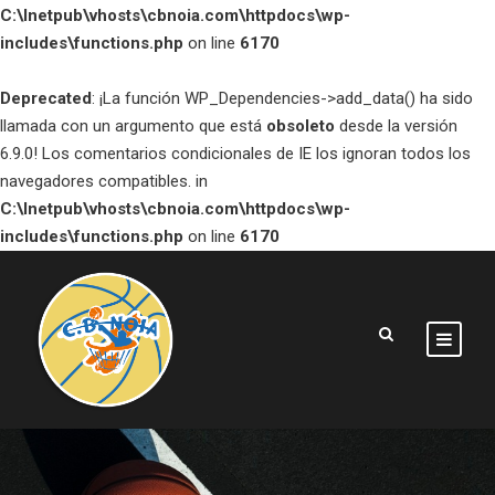
C:\Inetpub\vhosts\cbnoia.com\httpdocs\wp-
includes\functions.php
on line
6170
Deprecated
: ¡La función WP_Dependencies->add_data() ha sido
llamada con un argumento que está
obsoleto
desde la versión
6.9.0! Los comentarios condicionales de IE los ignoran todos los
navegadores compatibles. in
C:\Inetpub\vhosts\cbnoia.com\httpdocs\wp-
includes\functions.php
on line
6170