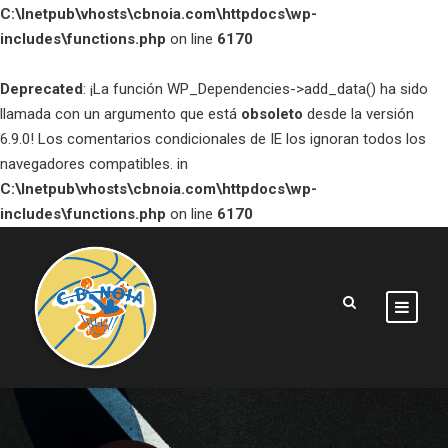
C:\Inetpub\vhosts\cbnoia.com\httpdocs\wp-
includes\functions.php
on line
6170
Deprecated
: ¡La función WP_Dependencies->add_data() ha sido
llamada con un argumento que está
obsoleto
desde la versión
6.9.0! Los comentarios condicionales de IE los ignoran todos los
navegadores compatibles. in
C:\Inetpub\vhosts\cbnoia.com\httpdocs\wp-
includes\functions.php
on line
6170