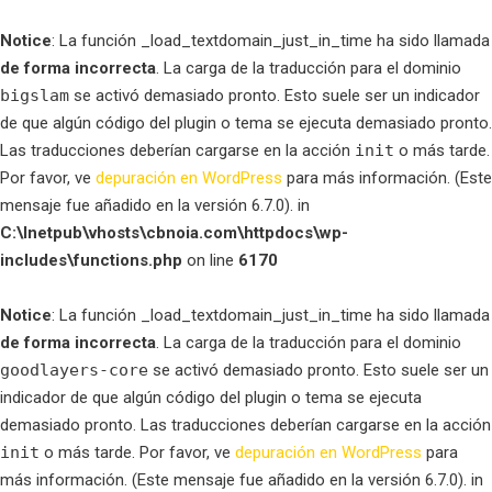
Notice
: La función _load_textdomain_just_in_time ha sido llamada
de forma incorrecta
. La carga de la traducción para el dominio
bigslam
se activó demasiado pronto. Esto suele ser un indicador
de que algún código del plugin o tema se ejecuta demasiado pronto.
Las traducciones deberían cargarse en la acción
init
o más tarde.
Por favor, ve
depuración en WordPress
para más información. (Este
mensaje fue añadido en la versión 6.7.0). in
C:\Inetpub\vhosts\cbnoia.com\httpdocs\wp-
includes\functions.php
on line
6170
Notice
: La función _load_textdomain_just_in_time ha sido llamada
de forma incorrecta
. La carga de la traducción para el dominio
goodlayers-core
se activó demasiado pronto. Esto suele ser un
indicador de que algún código del plugin o tema se ejecuta
demasiado pronto. Las traducciones deberían cargarse en la acción
init
o más tarde. Por favor, ve
depuración en WordPress
para
más información. (Este mensaje fue añadido en la versión 6.7.0). in