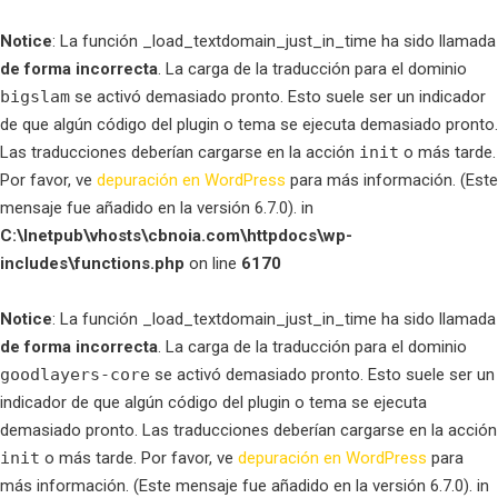
Notice
: La función _load_textdomain_just_in_time ha sido llamada
de forma incorrecta
. La carga de la traducción para el dominio
bigslam
se activó demasiado pronto. Esto suele ser un indicador
de que algún código del plugin o tema se ejecuta demasiado pronto.
Las traducciones deberían cargarse en la acción
init
o más tarde.
Por favor, ve
depuración en WordPress
para más información. (Este
mensaje fue añadido en la versión 6.7.0). in
C:\Inetpub\vhosts\cbnoia.com\httpdocs\wp-
includes\functions.php
on line
6170
Notice
: La función _load_textdomain_just_in_time ha sido llamada
de forma incorrecta
. La carga de la traducción para el dominio
goodlayers-core
se activó demasiado pronto. Esto suele ser un
indicador de que algún código del plugin o tema se ejecuta
demasiado pronto. Las traducciones deberían cargarse en la acción
init
o más tarde. Por favor, ve
depuración en WordPress
para
más información. (Este mensaje fue añadido en la versión 6.7.0). in