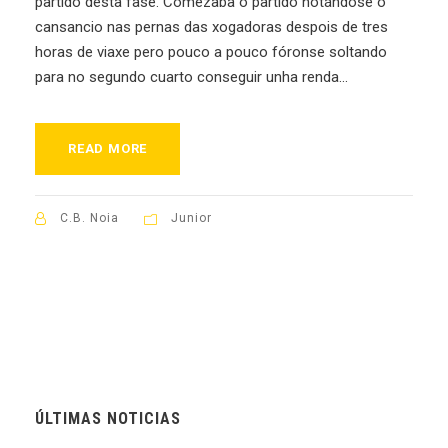
partido desta fase. Comezaba o partido notándose o
cansancio nas pernas das xogadoras despois de tres
horas de viaxe pero pouco a pouco fóronse soltando
para no segundo cuarto conseguir unha renda...
READ MORE
C.B. Noia
Junior
ÚLTIMAS NOTICIAS