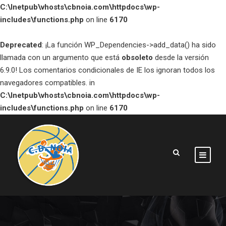
C:\Inetpub\vhosts\cbnoia.com\httpdocs\wp-
includes\functions.php
on line
6170
Deprecated
: ¡La función WP_Dependencies->add_data() ha sido
llamada con un argumento que está
obsoleto
desde la versión
6.9.0! Los comentarios condicionales de IE los ignoran todos los
navegadores compatibles. in
C:\Inetpub\vhosts\cbnoia.com\httpdocs\wp-
includes\functions.php
on line
6170